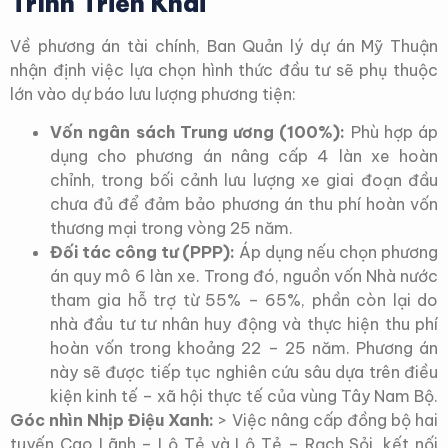
Trình Triển Khai
Về phương án tài chính, Ban Quản lý dự án Mỹ Thuận
nhận định việc lựa chọn hình thức đầu tư sẽ phụ thuộc
lớn vào dự báo lưu lượng phương tiện:
Vốn ngân sách Trung ương (100%):
Phù hợp áp
dụng cho phương án nâng cấp 4 làn xe hoàn
chỉnh, trong bối cảnh lưu lượng xe giai đoạn đầu
chưa đủ để đảm bảo phương án thu phí hoàn vốn
thương mại trong vòng 25 năm.
Đối tác công tư (PPP):
Áp dụng nếu chọn phương
án quy mô 6 làn xe. Trong đó, nguồn vốn Nhà nước
tham gia hỗ trợ từ 55% – 65%, phần còn lại do
nhà đầu tư tư nhân huy động và thực hiện thu phí
hoàn vốn trong khoảng 22 – 25 năm. Phương án
này sẽ được tiếp tục nghiên cứu sâu dựa trên điều
kiện kinh tế – xã hội thực tế của vùng Tây Nam Bộ.
Góc nhìn Nhịp Điệu Xanh:
> Việc nâng cấp đồng bộ hai
tuyến Cao Lãnh – Lộ Tẻ và Lộ Tẻ – Rạch Sỏi, kết nối