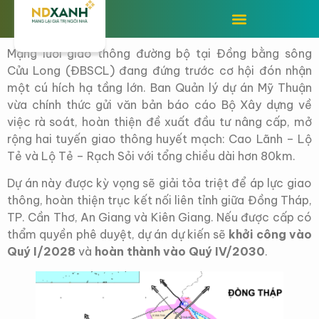
Mạng lưới giao thông đường bộ tại Đồng bằng sông
Cửu Long (ĐBSCL) đang đứng trước cơ hội đón nhận
một cú hích hạ tầng lớn. Ban Quản lý dự án Mỹ Thuận
vừa chính thức gửi văn bản báo cáo Bộ Xây dựng về
việc rà soát, hoàn thiện đề xuất đầu tư nâng cấp, mở
rộng hai tuyến giao thông huyết mạch: Cao Lãnh – Lộ
Tẻ và Lộ Tẻ – Rạch Sỏi với tổng chiều dài hơn 80km.
Dự án này được kỳ vọng sẽ giải tỏa triệt để áp lực giao
thông, hoàn thiện trục kết nối liên tỉnh giữa Đồng Tháp,
TP. Cần Thơ, An Giang và Kiên Giang. Nếu được cấp có
thẩm quyền phê duyệt, dự án dự kiến sẽ
khởi công vào
Quý I/2028
và
hoàn thành vào Quý IV/2030
.