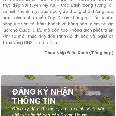
trực tiếp với tuyến Mỹ An – Cao Lãnh trong tương lai,
sẽ hình thành một trục dọc giao thông chất lượng cao
hoàn chỉnh cho miền Tây. Dự án không chỉ tối ưu hóa
năng lực vận tải hành khách và hàng hóa, giảm tải áp
lực cho Quốc lộ 1A, mà còn tạo không gian phát triển
kinh tế mới, thúc đẩy tiến trình đô thị hóa và logistics
toàn vùng ĐBSCL cất cánh.
Theo
Nhịp Điệu Xanh (Tổng hợp)
ĐĂNG KÝ NHẬN
THÔNG TIN
Đăng ký để nhận thông tin và chính sách mới
nhất về căn hộ cao cấp Dream House