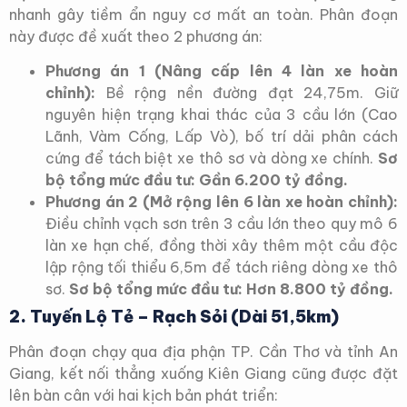
nhanh gây tiềm ẩn nguy cơ mất an toàn. Phân đoạn
này được đề xuất theo 2 phương án:
Phương án 1 (Nâng cấp lên 4 làn xe hoàn
chỉnh):
Bề rộng nền đường đạt 24,75m. Giữ
nguyên hiện trạng khai thác của 3 cầu lớn (Cao
Lãnh, Vàm Cống, Lấp Vò), bố trí dải phân cách
cứng để tách biệt xe thô sơ và dòng xe chính.
Sơ
bộ tổng mức đầu tư: Gần 6.200 tỷ đồng.
Phương án 2 (Mở rộng lên 6 làn xe hoàn chỉnh):
Điều chỉnh vạch sơn trên 3 cầu lớn theo quy mô 6
làn xe hạn chế, đồng thời xây thêm một cầu độc
lập rộng tối thiểu 6,5m để tách riêng dòng xe thô
sơ.
Sơ bộ tổng mức đầu tư: Hơn 8.800 tỷ đồng.
2. Tuyến Lộ Tẻ – Rạch Sỏi (Dài 51,5km)
Phân đoạn chạy qua địa phận TP. Cần Thơ và tỉnh An
Giang, kết nối thẳng xuống Kiên Giang cũng được đặt
lên bàn cân với hai kịch bản phát triển: